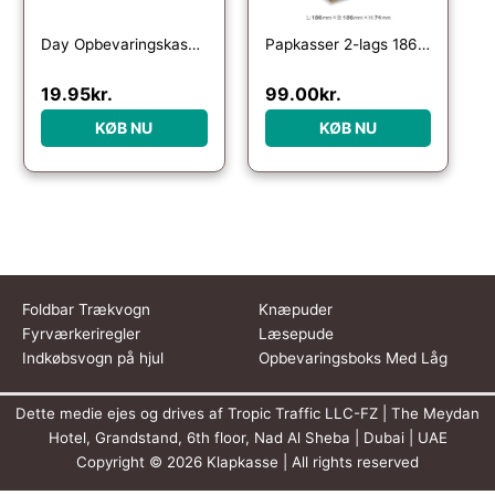
Day Opbevaringskasse Natural sand 2 stk.17×12.5×7 cm
Papkasser 2-lags 186x186x74mm – 2 Liter – 3 mm | 25 stk
19.95
kr.
99.00
kr.
KØB NU
KØB NU
Foldbar Trækvogn
Knæpuder
Fyrværkeriregler
Læsepude
Indkøbsvogn på hjul
Opbevaringsboks Med Låg
Dette medie ejes og drives af Tropic Traffic LLC-FZ | The Meydan
Hotel, Grandstand, 6th floor, Nad Al Sheba | Dubai | UAE
Copyright © 2026 Klapkasse | All rights reserved