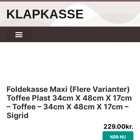
Gå
KLAPKASSE
til
indholdet
Foldekasse Maxi (flere Varianter)
Toffee Plast 34cm X 48cm X 17cm
– Toffee – 34cm X 48cm X 17cm –
Sigrid
229.00
kr.
KØB NU