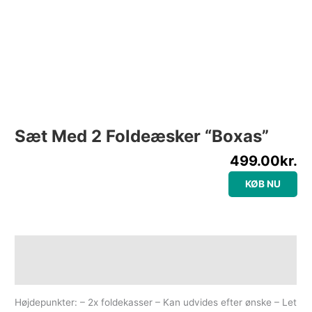
Sæt Med 2 Foldeæsker “Boxas”
499.00
kr.
KØB NU
Beskrivelse
Yderligere information
Højdepunkter: – 2x foldekasser – Kan udvides efter ønske – Let