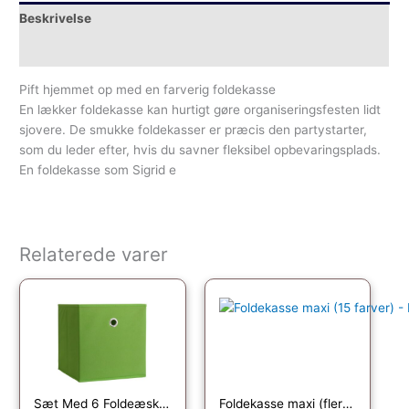
Beskrivelse
Yderligere information
Pift hjemmet op med en farverig foldekasse
En lækker foldekasse kan hurtigt gøre organiseringsfesten lidt
sjovere. De smukke foldekasser er præcis den partystarter,
som du leder efter, hvis du savner fleksibel opbevaringsplads.
En foldekasse som Sigrid e
Relaterede varer
Sæt Med 6 Foldeæsker “Boxas”
Foldekasse maxi (flere varianter) Toffee Plast 34cm x 48cm x 17cm – Toffee – 34cm x 48cm x 17cm – Sigrid